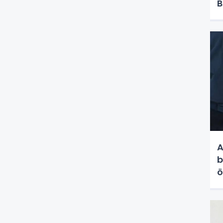
B
A
b
ö