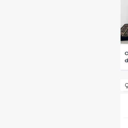
O
d
Ç