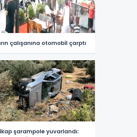
ırın çalışanına otomobil çarptı
ikap şarampole yuvarlandı: