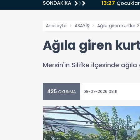
13:27
SONDAKİKA
Çocuklar
Anasayfa
ASAYİŞ
Ağıla giren kurtlar 
Ağıla giren kurt
Mersin'in Silifke ilçesinde ağıla
425
08-07-2026 08:11
OKUNMA