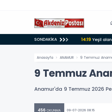
14:19
SONDAKİKA
lığı 30 dereceyi gördü
Yeşil alan
Anasayfa
ANAMUR
9 Temmuz Anamur
9 Temmuz Anam
Anamur'da 9 Temmuz 2026 Perş
456
09-07-2026 08:15
OKUNMA