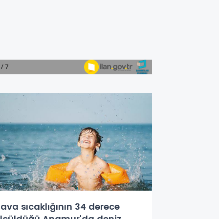
ava sıcaklığının 34 derece
lçüldüğü Anamur'da deniz