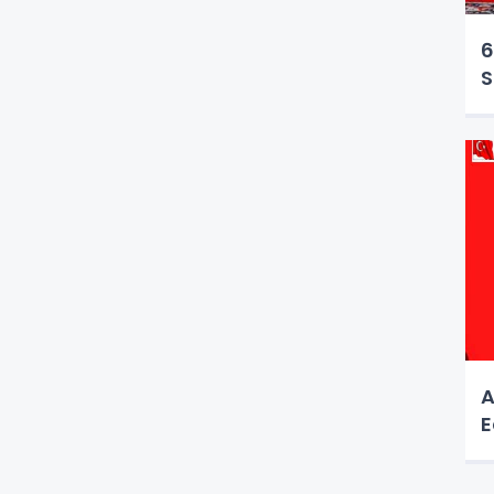
6
S
A
E