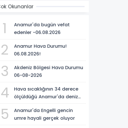
ok Okunanlar
1
Anamur'da bugün vefat
edenler -06.08.2026
2
Anamur Hava Durumu!
06.08.2026!
3
Akdeniz Bölgesi Hava Durumu
06-08-2026
4
Hava sıcaklığının 34 derece
ölçüldüğü Anamur'da deniz
suyu sıcaklığı 30 dereceyi
5
Anamur'da Engelli gencin
gördü
umre hayali gerçek oluyor