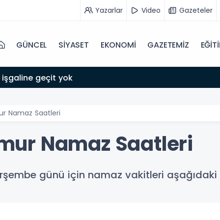
Yazarlar
Video
Gazeteler
GÜNCEL
SİYASET
EKONOMİ
GAZETEMİZ
EĞİT
 işgaline geçit yok
 Namaz Saatleri
ur Namaz Saatleri
embe günü için namaz vakitleri aşağıdaki g