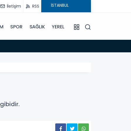
İletişim
RSS
İM
SPOR
SAĞLIK
YEREL
14:18
Büyükş
ibidir.