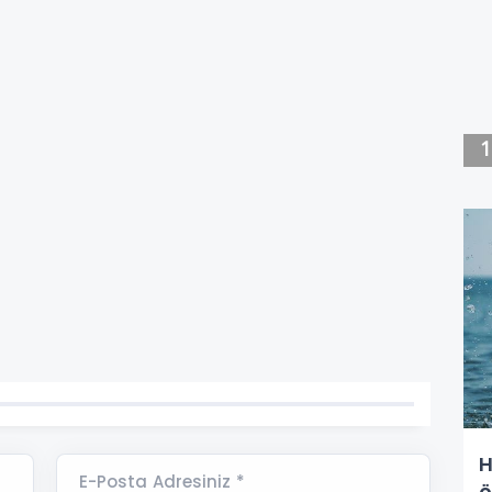
H
E-Posta Adresiniz *
ö