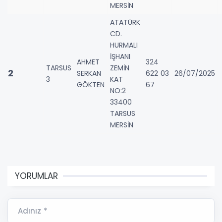
MERSİN
ATATÜRK
CD.
HURMALI
İŞHANI
AHMET
324
TARSUS
ZEMİN
2
SERKAN
622 03
26/07/2025
3
KAT
GÖKTEN
67
NO:2
33400
TARSUS
MERSİN
YORUMLAR
Adınız *