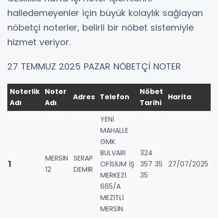
halledemeyenler için büyük kolaylık sağlayan
nöbetçi noterler, belirli bir nöbet sistemiyle
hizmet veriyor.
27 TEMMUZ 2025 PAZAR NÖBETÇİ NOTER
Noterlik
Noter
Nöbet
Adres
Telefon
Harita
Adı
Adı
Tarihi
YENİ
MAHALLE
GMK
BULVARI
324
MERSİN
SERAP
1
OFİSİUM İŞ
357 35
27/07/2025
12
DEMİR
MERKEZİ
35
665/A
MEZİTLİ
MERSİN