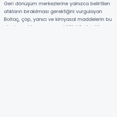
Geri dönüşüm merkezlerine yalnızca belirtilen
atıkların bırakılması gerektiğini vurgulayan
Boltaç, çöp, yanıcı ve kimyasal maddelerin bu
alanlara atılmaması gerektiğini ifade etti.
Yeni uygulamalar yolda
Belediyeden yapılan açıklamada, sıfır atık
çalışmalarının genişletilerek sürdürüleceği
bildirildi. Bu kapsamda bitkisel atık yağların
toplanması ile atık ilaçların gönüllü eczaneler
ve Aile Sağlığı Merkezleri aracılığıyla
toplanarak bertaraf edilmesine yönelik
çalışmaların da kısa süre içerisinde hayata
geçirileceği kaydedildi.
Tarsus Belediyesinin çevreyi koruyan ve