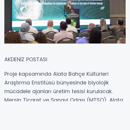
AKDENİZ POSTASI
Proje kapsamında Alata Bahçe Kültürleri
Araştırma Enstitüsü bünyesinde biyolojik
mücadele ajanları üretim tesisi kurulacak.
Mersin Ticaret ve Sanayi Odası (MTSO), Alata
Bahçe Kültürleri Araştırma Enstitüsü, Çukurova
Kalkınma Ajansı, Mersin Agropark ve Boğaziçi
Üniversitesi ortaklığında yürütülecek proje ile