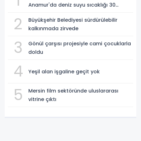
1
Anamur'da deniz suyu sıcaklığı 30
dereceyi gördü
2
Büyükşehir Belediyesi sürdürülebilir
kalkınmada zirvede
3
Gönül çarşısı projesiyle cami çocuklarla
doldu
4
Yeşil alan işgaline geçit yok
5
Mersin film sektöründe uluslararası
vitrine çıktı