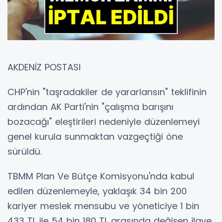
AKDENİZ POSTASI
CHP'nin "taşradakiler de yararlansın" teklifinin
ardından AK Parti'nin "çalışma barışını
bozacağı" eleştirileri nedeniyle düzenlemeyi
genel kurula sunmaktan vazgeçtiği öne
sürüldü.
TBMM Plan Ve Bütçe Komisyonu'nda kabul
edilen düzenlemeyle, yaklaşık 34 bin 200
kariyer meslek mensubu ve yöneticiye 1 bin
433 TL ile 54 bin 180 TL arasında değişen ilave