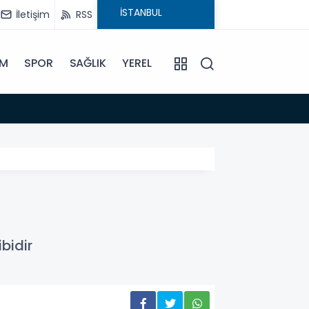
İletişim
RSS
İM
SPOR
SAĞLIK
YEREL
11:10
9 Ağust
bidir