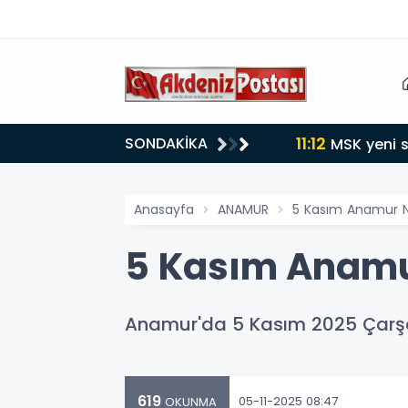
11:12
SONDAKİKA
MSK yeni s
Anasayfa
ANAMUR
5 Kasım Anamur N
5 Kasım Anamu
Anamur'da 5 Kasım 2025 Çarşa
619
05-11-2025 08:47
OKUNMA