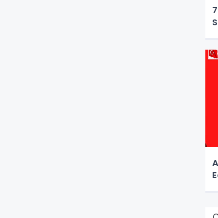
7
S
A
E
Ç