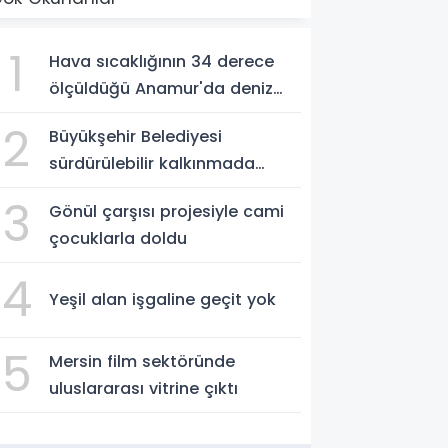
1
Hava sıcaklığının 34 derece
ölçüldüğü Anamur'da deniz
suyu sıcaklığı 30 dereceyi
2
Büyükşehir Belediyesi
gördü
sürdürülebilir kalkınmada
zirvede
3
Gönül çarşısı projesiyle cami
çocuklarla doldu
4
Yeşil alan işgaline geçit yok
5
Mersin film sektöründe
uluslararası vitrine çıktı