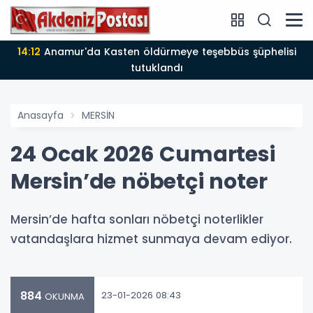
14:12
Anamur'da Kasten öldürmeye teşebbüs şüphelisi
tutuklandı
Anasayfa
MERSİN
24 Ocak 2026 Cumartesi
Mersin’de nöbetçi noter
Mersin’de hafta sonları nöbetçi noterlikler
vatandaşlara hizmet sunmaya devam ediyor.
884
23-01-2026 08:43
OKUNMA