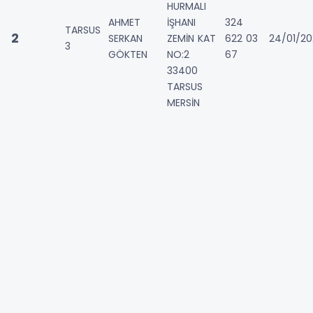
HURMALI
AHMET
İŞHANI
324
TARSUS
2
SERKAN
ZEMİN KAT
622 03
24/01/2
3
GÖKTEN
NO:2
67
33400
TARSUS
MERSİN