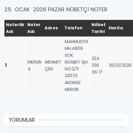
25 OCAK 2026 PAZAR NÖBETÇİ NOTER
Noterlik
Noter
Nöbet
Adres
Telefon
Harita
Adı
Adı
Tarihi
MAHMUDİYE
MH.4809
SOK.
324
MERSİN
MEHMET
RIZABEY İŞH.
1
336
25/01/2026
4
ÇEN
NO:2/11
06 17
33070
AKDENİZ
MERSİN
YORUMLAR