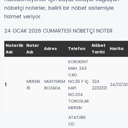
nöbetçi noterler, belirli bir nöbet sistemiyle
hizmet veriyor.
24 OCAK 2026 CUMARTESİ NÖBETÇİ NOTER
Noterlik
Noter
Nöbet
Adres
Telefon
Harita
Adı
Adı
Tarihi
KORUKENT
MAH. 243
CAD.
MERSİN
MUHTEREM
NO:26 F İÇ
324
1
24/01/2
16
BOZADA
KAPI
2232321
NO:Z04
TOROSLAR
MERSİN
ATATÜRK
CD.