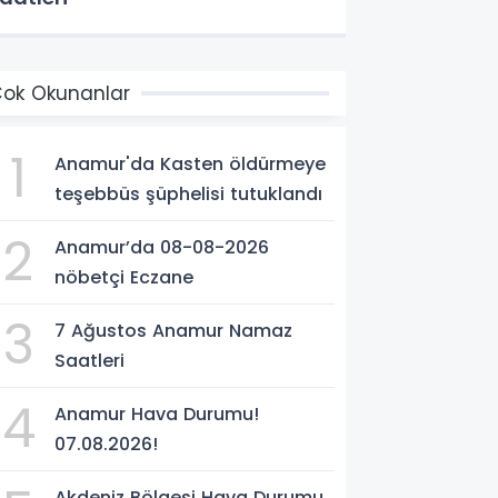
ok Okunanlar
1
Anamur'da Kasten öldürmeye
teşebbüs şüphelisi tutuklandı
2
Anamur’da 08-08-2026
nöbetçi Eczane
3
7 Ağustos Anamur Namaz
Saatleri
4
Anamur Hava Durumu!
07.08.2026!
Akdeniz Bölgesi Hava Durumu