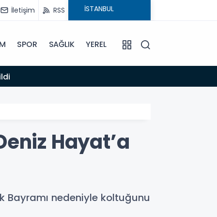
İletişim
RSS
İM
SPOR
SAĞLIK
YEREL
n öldürmeye teşebbüs şüphelisi tutuklandı
Deniz Hayat’a
k Bayramı nedeniyle koltuğunu