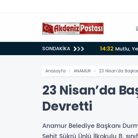
SONDAKİKA
Anamur Kurucu İlçe Başkanı Olarak Görevlendirildi
Anasayfa
ANAMUR
23 Nisan’da Başka
23 Nisan’da Ba
Devretti
Anamur Belediye Başkanı Durmu
Şehit Şükrü Ünlü İlkokulu 8. sın