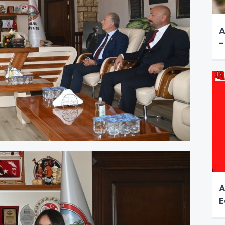
A
-
A
E