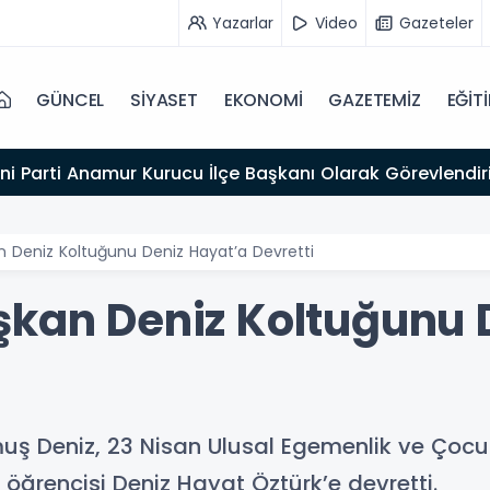
Yazarlar
Video
Gazeteler
GÜNCEL
SİYASET
EKONOMİ
GAZETEMİZ
EĞİT
14:12
Anamur'da Kaste
n Deniz Koltuğunu Deniz Hayat’a Devretti
şkan Deniz Koltuğunu 
ş Deniz, 23 Nisan Ulusal Egemenlik ve Çocu
ıf öğrencisi Deniz Hayat Öztürk’e devretti.