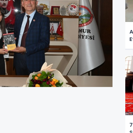
A
E
7
S