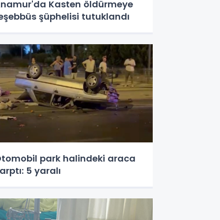
namur'da Kasten öldürmeye
eşebbüs şüphelisi tutuklandı
tomobil park halindeki araca
arptı: 5 yaralı