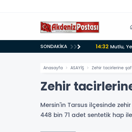
14:12
SONDAKİKA
i
Anamur'd
Anasayfa
ASAYİŞ
Zehir tacirlerine ş
Zehir tacirleri
Mersin'in Tarsus ilçesinde zehi
448 bin 71 adet sentetik hap il