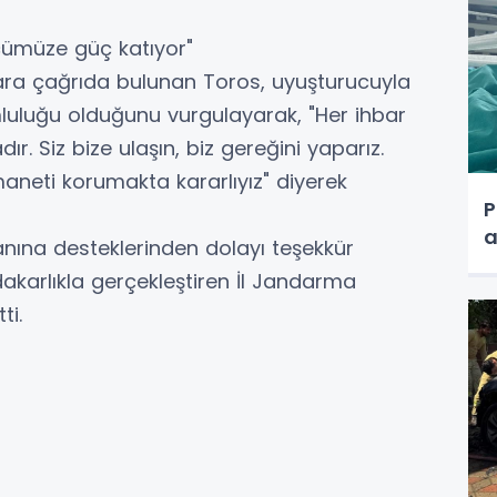
cümüze güç katıyor"
ra çağrıda bulunan Toros, uyuşturucuyla
uluğu olduğunu vurgulayarak, "Her ihbar
 Siz bize ulaşın, biz gereğini yaparız.
aneti korumakta kararlıyız" diyerek
P
a
anına desteklerinden dolayı teşekkür
akarlıkla gerçekleştiren İl Jandarma
ti.