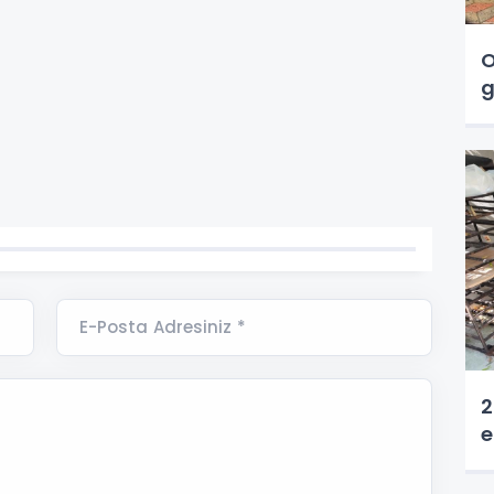
O
g
E-Posta Adresiniz *
2
e