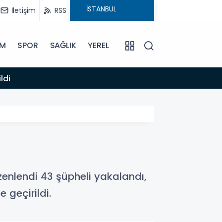
İletişim
RSS
İM
SPOR
SAĞLIK
YEREL
13:04
Anamu
üzenlendi 43 şüpheli yakalandı,
 geçirildi.