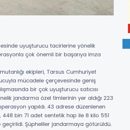
lçesinde uyuşturucu tacirlerine yönelik
erasyonla çok önemli bir başarıya imza
omutanlığı ekipleri, Tarsus Cumhuriyet
urucuyla mücadele çerçevesinde geniş
alışmasında bir çok uyuşturucu satıcısı
önelik jandarma özel timlerinin yer aldığı 223
 operasyon yapıldı. 43 adrese düzenlenen
448 bin 71 adet sentetik hap ile 8 kilo 551
geçirildi. Şüpheliler jandarmaya götürüldü.