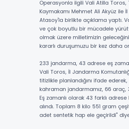
Operasyonla ilgili Vali Atilla Toro
Kaymakamı Mehmet Ali Akyüz ile 
Atasoy'la birlikte açıklama yaptı. V
ve çok boyutlu bir mücadele yürütt
olmak üzere milletimizin geleceğin
kararlı duruşumuzu bir kez daha o
233 jandarma, 43 adrese eş zaman
Vali Toros, İl Jandarma Komutanlı
titizlikle planlandığını ifade edere
kahraman jandarmamız, 66 araç, 3 
Eş zamanlı olarak 43 farklı adrese
alındı. Toplam 8 kilo 551 gram çeşi
adet sentetik hap ele geçirildi" diy