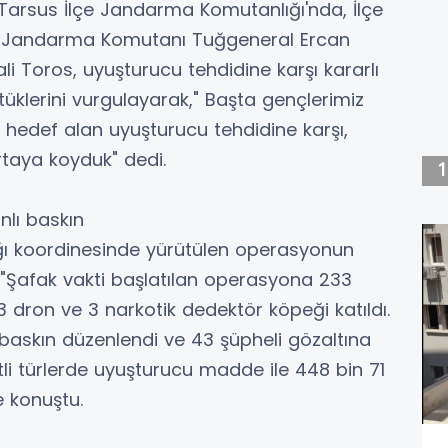
s, Tarsus İlçe Jandarma Komutanlığı'nda, İlçe
İl Jandarma Komutanı Tuğgeneral Ercan
ali Toros, uyuşturucu tehdidine karşı kararlı
üklerini vurgulayarak," Başta gençlerimiz
i hedef alan uyuşturucu tehdidine karşı,
rtaya koyduk" dedi.
lı baskın
ğı koordinesinde yürütülen operasyonun
k, "Şafak vakti başlatılan operasyona 233
dron ve 3 narkotik dedektör köpeği katıldı.
 baskın düzenlendi ve 43 şüpheli gözaltına
tli türlerde uyuşturucu madde ile 448 bin 71
e konuştu.