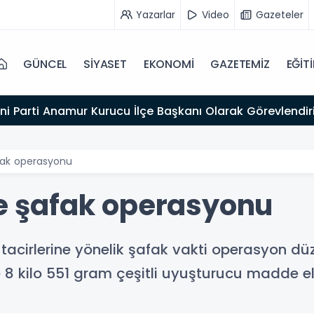
Yazarlar
Video
Gazeteler
GÜNCEL
SİYASET
EKONOMİ
GAZETEMİZ
EĞİT
a Kasten öldürmeye teşebbüs şüphelisi tutuklandı
afak operasyonu
ne şafak operasyonu
r tacirlerine yönelik şafak vakti operasyon d
e 8 kilo 551 gram çeşitli uyuşturucu madde ele