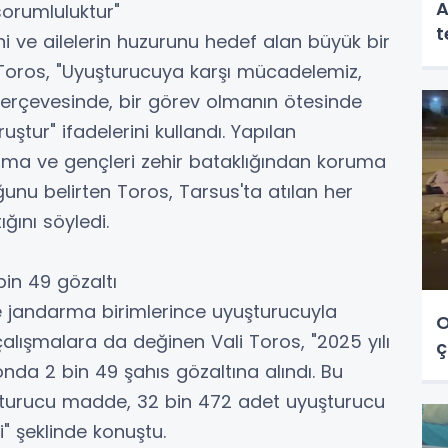
A
sorumluluktur"
t
i ve ailelerin huzurunu hedef alan büyük bir
 Toros, "Uyuşturucuya karşı mücadelemiz,
erçevesinde, bir görev olmanın ötesinde
ruştur" ifadelerini kullandı. Yapılan
ılma ve gençleri zehir bataklığından koruma
ğunu belirten Toros, Tarsus'ta atılan her
ğını söyledi.
in 49 gözaltı
e jandarma birimlerince uyuşturucuyla
O
ışmalara da değinen Vali Toros, "2025 yılı
ç
da 2 bin 49 şahıs gözaltına alındı. Bu
turucu madde, 32 bin 472 adet uyuşturucu
i" şeklinde konuştu.