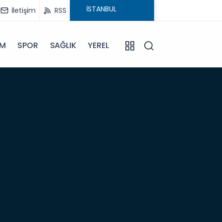
İletişim
RSS
İM
SPOR
SAĞLIK
YEREL
06:57
Anam