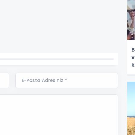
B
v
k
E-Posta Adresiniz *