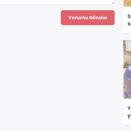
S
s
Y
y