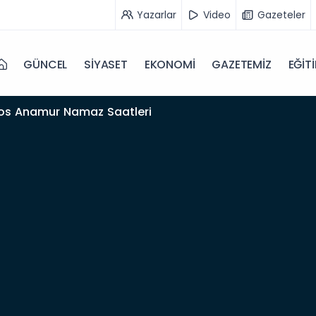
Yazarlar
Video
Gazeteler
GÜNCEL
SİYASET
EKONOMİ
GAZETEMİZ
EĞİT
os Anamur Namaz Saatleri