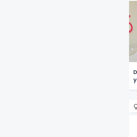
D
y
Ç