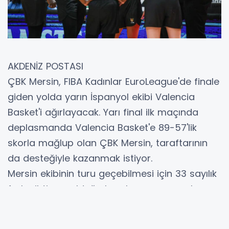
AKDENİZ POSTASI
ÇBK Mersin, FIBA Kadınlar EuroLeague'de finale
giden yolda yarın İspanyol ekibi Valencia
Basket'i ağırlayacak. Yarı final ilk maçında
deplasmanda Valencia Basket'e 89-57'lik
skorla mağlup olan ÇBK Mersin, taraftarının
da desteğiyle kazanmak istiyor.
Mersin ekibinin turu geçebilmesi için 33 sayılık
farka ihtiyacı olduğu karşılaşma, yarın akşam
saat 19.30'da Servet Tazegül Spor Salonu'nda
oynanacak.