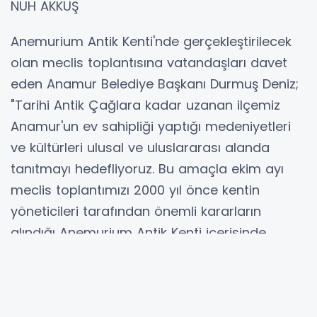
NUH AKKUŞ
Anemurium Antik Kenti'nde gerçekleştirilecek
olan meclis toplantısına vatandaşları davet
eden Anamur Belediye Başkanı Durmuş Deniz;
"Tarihi Antik Çağlara kadar uzanan ilçemiz
Anamur'un ev sahipliği yaptığı medeniyetleri
ve kültürleri ulusal ve uluslararası alanda
tanıtmayı hedefliyoruz. Bu amaçla ekim ayı
meclis toplantımızı 2000 yıl önce kentin
yöneticileri tarafından önemli kararların
alındığı Anemurium Antik Kenti içerisinde
bulunan tarihi Odeon'da yapma kararı aldık.
Odeonda gerçekleştireceğimiz meclis
toplantısı ile farkındalık oluşturmak, tarihi ve