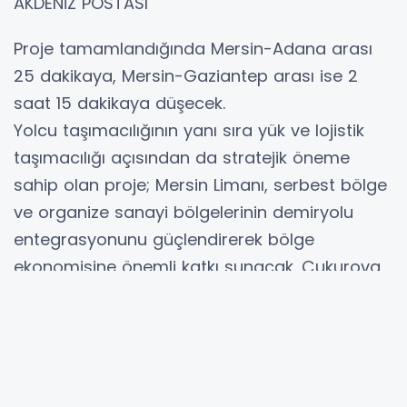
AKDENİZ POSTASI
Proje tamamlandığında Mersin-Adana arası
25 dakikaya, Mersin-Gaziantep arası ise 2
saat 15 dakikaya düşecek.
Yolcu taşımacılığının yanı sıra yük ve lojistik
taşımacılığı açısından da stratejik öneme
sahip olan proje; Mersin Limanı, serbest bölge
ve organize sanayi bölgelerinin demiryolu
entegrasyonunu güçlendirerek bölge
ekonomisine önemli katkı sunacak. Çukurova
Uluslararası Havalimanı ile entegre şekilde
planlanan hat sayesinde, havalimanına
demiryolu ile hızlı ve konforlu ulaşım
sağlanması hedefleniyor.
AK Parti Mersin Milletvekili Ali Kıratlı,