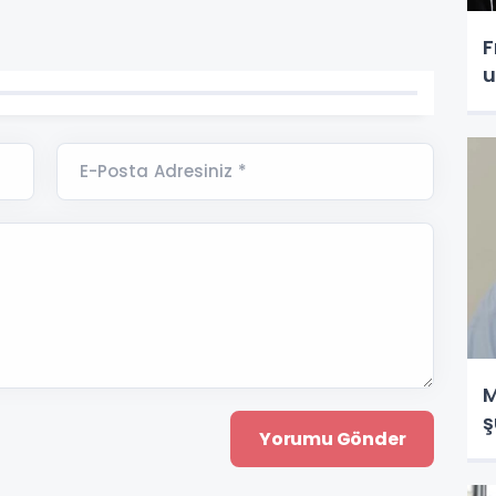
F
u
E-Posta Adresiniz *
M
ş