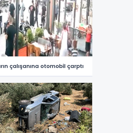
ırın çalışanına otomobil çarptı