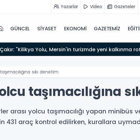
Yazarlar
Video
Gazeteler
GÜNCEL
SİYASET
EKONOMİ
GAZETEMİZ
EĞİT
akır: "Kilikya Yolu, Mersin'in turizmde yeni kalkınma ro
 taşımacılığına sıkı denetim
yolcu taşımacılığına s
irler arası yolcu taşımacılığı yapan minibüs v
in 431 araç kontrol edilirken, kurallara uymad