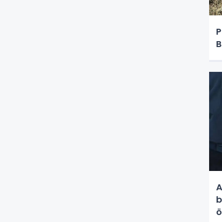
P
B
A
b
ö