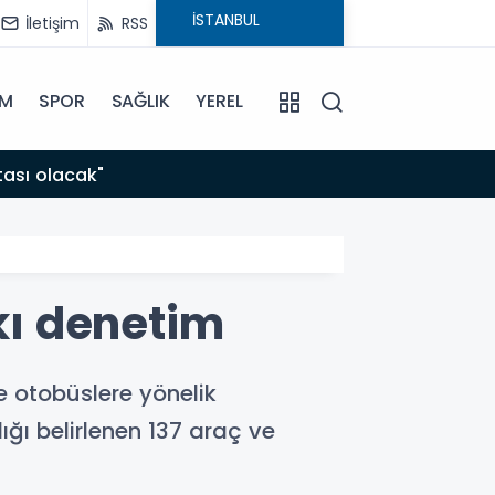
İletişim
RSS
İM
SPOR
SAĞLIK
YEREL
08:44
tası olacak"
Yükse
ıkı denetim
e otobüslere yönelik
ığı belirlenen 137 araç ve