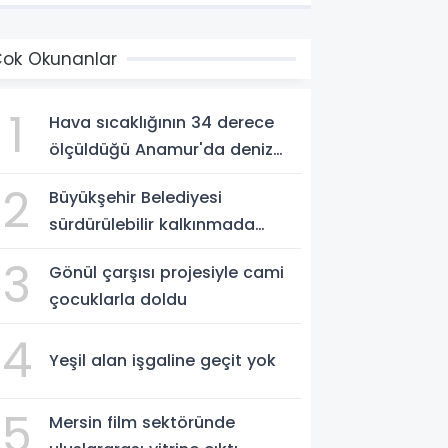
ok Okunanlar
1
Hava sıcaklığının 34 derece
ölçüldüğü Anamur'da deniz
suyu sıcaklığı 30 dereceyi
2
Büyükşehir Belediyesi
gördü
sürdürülebilir kalkınmada
zirvede
3
Gönül çarşısı projesiyle cami
çocuklarla doldu
4
Yeşil alan işgaline geçit yok
5
Mersin film sektöründe