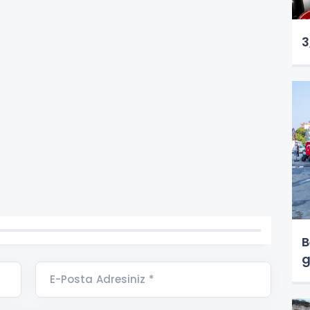
3
B
g
E-Posta Adresiniz *