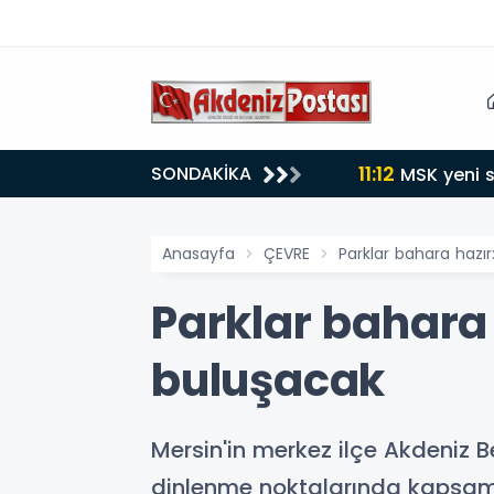
11:12
SONDAKİKA
MSK yeni s
Anasayfa
ÇEVRE
Parklar bahara hazır
Parklar bahara 
buluşacak
Mersin'in merkez ilçe Akdeniz Be
dinlenme noktalarında kapsaml