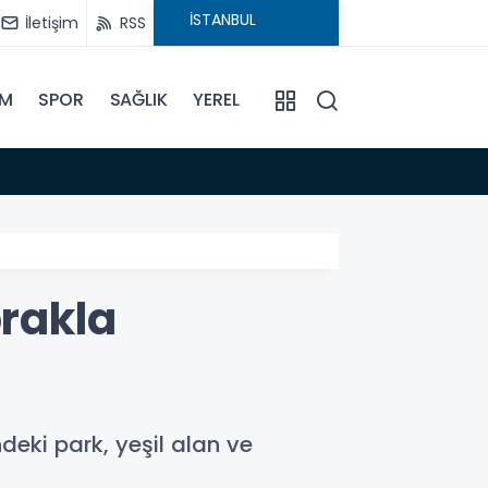
İletişim
RSS
İM
SPOR
SAĞLIK
YEREL
11:10
9 Ağust
prakla
ndeki park, yeşil alan ve