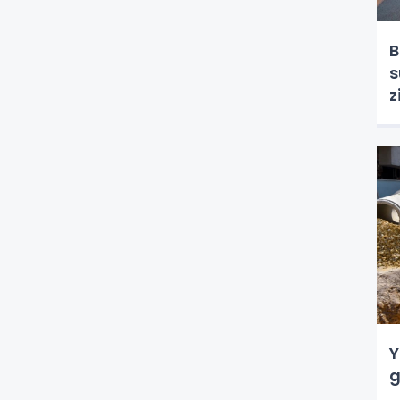
B
s
z
Y
g