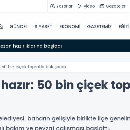
Yazarlar
Video
Gazeteler
GÜNCEL
SİYASET
EKONOMİ
GAZETEMİZ
EĞİT
ezon hazırlıklarına başladı
: 50 bin çiçek toprakla buluşacak
hazır: 50 bin çiçek to
lediyesi, baharın gelişiyle birlikte ilçe geneli
ı bakım ve peyzaj çalışması başlattı.