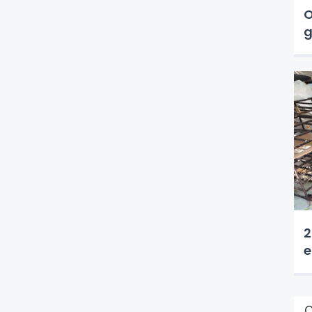
O
g
2
e
Ç