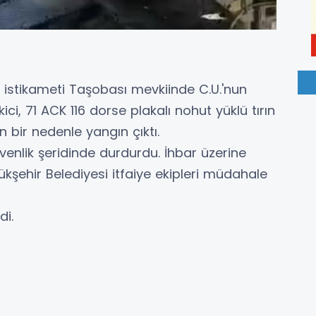
s istikameti Taşobası mevkiinde C.U.'nun
ci, 71 ACK 116 dorse plakalı nohut yüklü tırın
bir nedenle yangın çıktı.
enlik şeridinde durdurdu. İhbar üzerine
ükşehir Belediyesi itfaiye ekipleri müdahale
i.