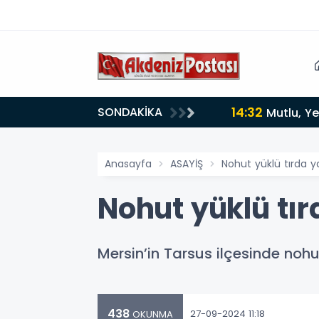
14:12
SONDAKİKA
ldi
Anamur
Anasayfa
ASAYİŞ
Nohut yüklü tırda ya
Nohut yüklü tır
Mersin’in Tarsus ilçesinde noh
438
27-09-2024 11:18
OKUNMA