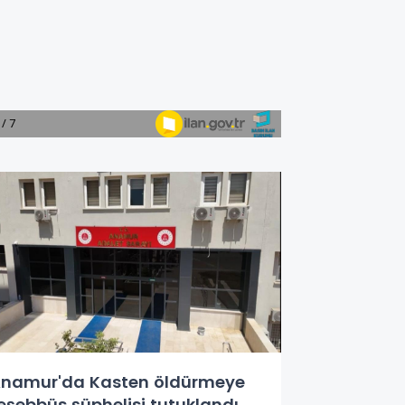
namur'da Kasten öldürmeye
eşebbüs şüphelisi tutuklandı