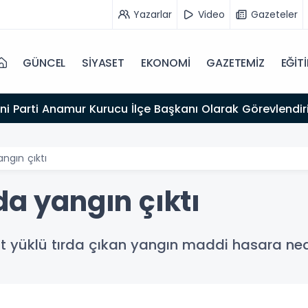
Yazarlar
Video
Gazeteler
GÜNCEL
SİYASET
EKONOMİ
GAZETEMİZ
EĞİT
'da Kasten öldürmeye teşebbüs şüphelisi tutuklandı
ngın çıktı
da yangın çıktı
ut yüklü tırda çıkan yangın maddi hasara ne