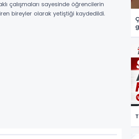
klı çalışmaları sayesinde öğrencilerin
iren bireyler olarak yetiştiği kaydedildi.
Ç
g
T