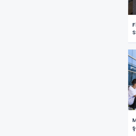
F
S
M
ş