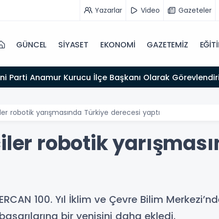
Yazarlar
Video
Gazeteler
GÜNCEL
SİYASET
EKONOMİ
GAZETEMİZ
EĞİT
ni Parti Anamur Kurucu İlçe Başkanı Olarak Görevlendiri
iler robotik yarışmasında Türkiye derecesi yaptı
iler robotik yarışmas
RCAN 100. Yıl İklim ve Çevre Bilim Merkezi’nd
başarılarına bir yenisini daha ekledi.