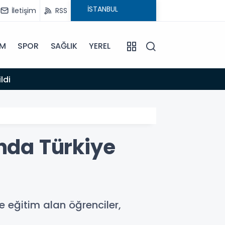
İletişim
RSS
İM
SPOR
SAĞLIK
YEREL
14:12
ldi
Anamur
ında Türkiye
e eğitim alan öğrenciler,