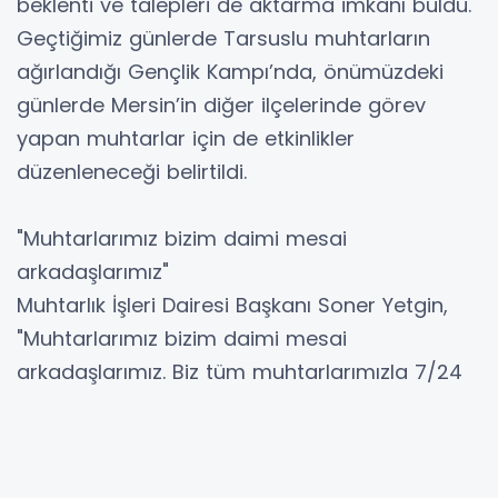
beklenti ve talepleri de aktarma imkanı buldu.
Geçtiğimiz günlerde Tarsuslu muhtarların
ağırlandığı Gençlik Kampı’nda, önümüzdeki
günlerde Mersin’in diğer ilçelerinde görev
yapan muhtarlar için de etkinlikler
düzenleneceği belirtildi.
"Muhtarlarımız bizim daimi mesai
arkadaşlarımız"
Muhtarlık İşleri Dairesi Başkanı Soner Yetgin,
"Muhtarlarımız bizim daimi mesai
arkadaşlarımız. Biz tüm muhtarlarımızla 7/24
iş ve işleyişlerimizi düzenliyoruz. Bugün de
sohbet ortamında Toroslar’da yapacağımız iş
ve işlemlerle ilgili onlarla diyalog halindeyiz"