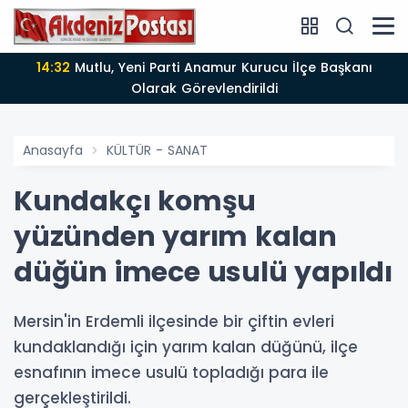
14:12
Anamur'da Kasten öldürmeye teşebbüs şüphelisi
tutuklandı
Anasayfa
KÜLTÜR - SANAT
Kundakçı komşu
yüzünden yarım kalan
düğün imece usulü yapıldı
Mersin'in Erdemli ilçesinde bir çiftin evleri
kundaklandığı için yarım kalan düğünü, ilçe
esnafının imece usulü topladığı para ile
gerçekleştirildi.