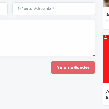
E-Posta Adresiniz *
A
-
A
E