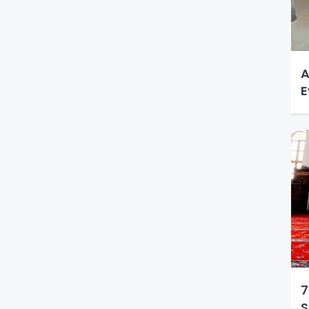
A
E
7
S