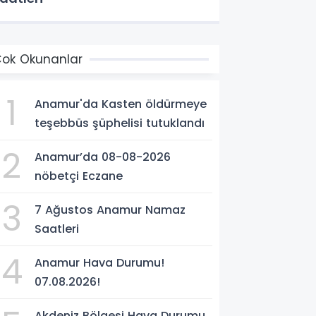
ok Okunanlar
1
Anamur'da Kasten öldürmeye
teşebbüs şüphelisi tutuklandı
2
Anamur’da 08-08-2026
nöbetçi Eczane
3
7 Ağustos Anamur Namaz
Saatleri
4
Anamur Hava Durumu!
07.08.2026!
Akdeniz Bölgesi Hava Durumu