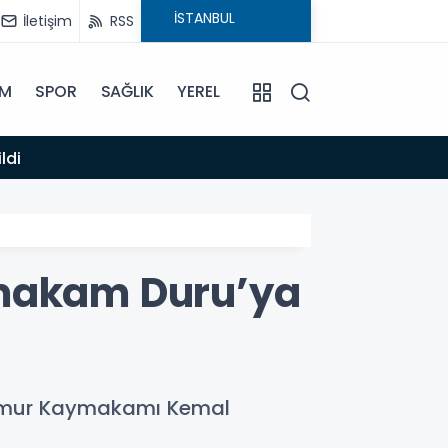
İletişim
RSS
İM
SPOR
SAĞLIK
YEREL
14:12
ldi
Anamur
makam Duru’ya
namur Kaymakamı Kemal