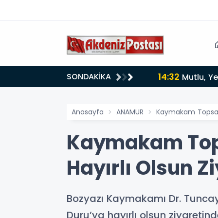
14:32
SONDAKİKA
Mutlu, Ye
Anasayfa
ANAMUR
Kaymakam Topsaka
Kaymakam Top
Hayırlı Olsun Zi
Bozyazı Kaymakamı Dr. Tunca
Duru’ya hayırlı olsun ziyaretin