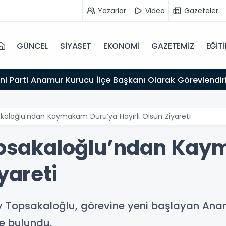
Yazarlar
Video
Gazeteler
GÜNCEL
SİYASET
EKONOMİ
GAZETEMİZ
EĞİT
ni Parti Anamur Kurucu İlçe Başkanı Olarak Görevlendiri
loğlu’ndan Kaymakam Duru’ya Hayırlı Olsun Ziyareti
sakaloğlu’ndan Kay
yareti
y Topsakaloğlu, görevine yeni başlayan A
de bulundu.