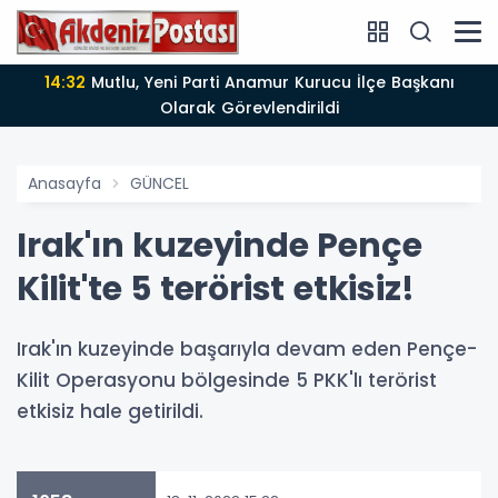
14:12
Anamur'da Kasten öldürmeye teşebbüs şüphelisi
tutuklandı
Anasayfa
GÜNCEL
Irak'ın kuzeyinde Pençe
Kilit'te 5 terörist etkisiz!
Irak'ın kuzeyinde başarıyla devam eden Pençe-
Kilit Operasyonu bölgesinde 5 PKK'lı terörist
etkisiz hale getirildi.