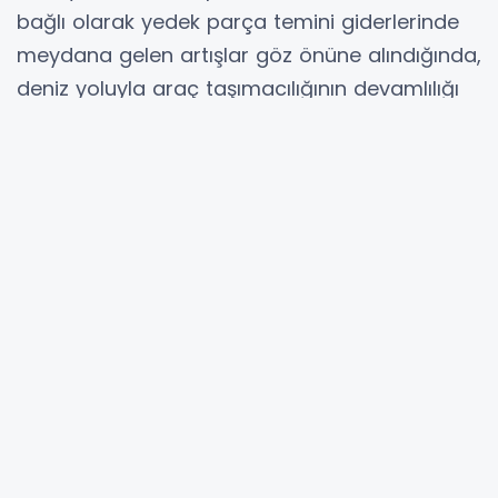
bağlı olarak yedek parça temini giderlerinde
meydana gelen artışlar göz önüne alındığında,
deniz yoluyla araç taşımacılığının devamlılığı
için ücret tarifesinde değişikliğe gidildi.
Bostanlı-Üçkuyular hattında gün içerisinde 15
dakikada bir olmak üzere hafta içi 56, hafta
sonu 52 sefer düzenleniyor. Son iki yıldır
sadece akaryakıt maliyetinde yüzde 588,72
artış meydana geldi. Mevcut durumda her
taşınan araç için, İzmir Büyükşehir Belediyesi
tarafından yaklaşık 2,5 araç taşıma bedeli
kadar sübvansiyon yapılıyor.
Son artışlara rağmen Türkiye’de deniz yoluyla
araç taşımacılığı yapan diğer işletmelerin
ücret tarifeleri göz önüne alındığında mil