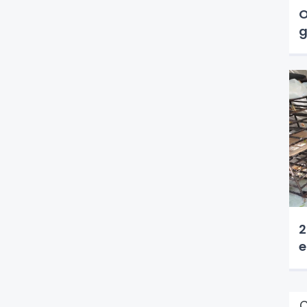
O
g
2
e
Ç