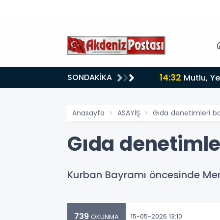
14:32
SONDAKİKA
Mutlu, Ye
Anasayfa
ASAYİŞ
Gıda denetimleri bay
Gıda denetimler
Kurban Bayramı öncesinde Mersi
739
15-05-2026 13:10
OKUNMA