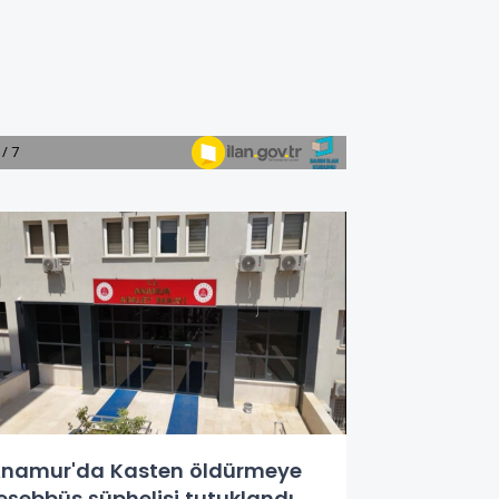
namur'da Kasten öldürmeye
eşebbüs şüphelisi tutuklandı