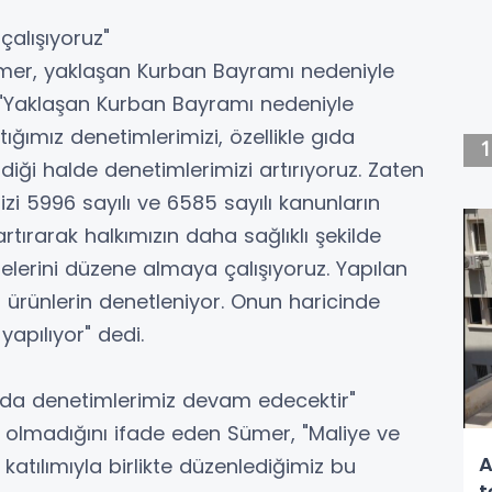
alışıyoruz"
ümer, yaklaşan Kurban Bayramı nedeniyle
ek, "Yaklaşan Kurban Bayramı nedeniyle
ğımız denetimlerimizi, özellikle gıda
iği halde denetimlerimizi artırıyoruz. Zaten
 5996 sayılı ve 6585 sayılı kanunların
artırarak halkımızın daha sağlıklı şekilde
erini düzene almaya çalışıyoruz. Yapılan
si ürünlerin denetleniyor. Onun haricinde
yapılıyor" dedi.
a da denetimlerimiz devam edecektir"
rlı olmadığını ifade eden Sümer, "Maliye ve
A
 katılımıyla birlikte düzenlediğimiz bu
t