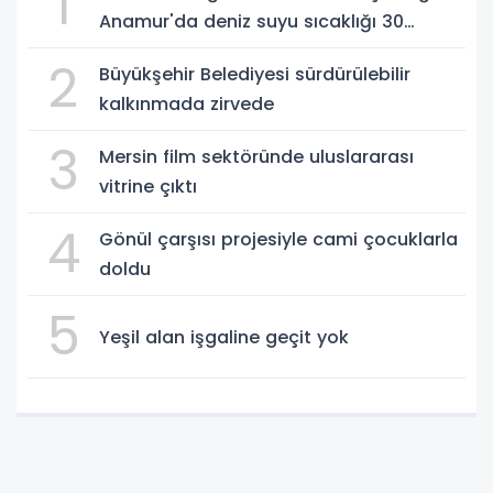
1
Anamur'da deniz suyu sıcaklığı 30
dereceyi gördü
2
Büyükşehir Belediyesi sürdürülebilir
kalkınmada zirvede
3
Mersin film sektöründe uluslararası
vitrine çıktı
4
Gönül çarşısı projesiyle cami çocuklarla
doldu
5
Yeşil alan işgaline geçit yok