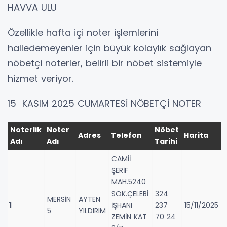
HAVVA ULU
Özellikle hafta içi noter işlemlerini
halledemeyenler için büyük kolaylık sağlayan
nöbetçi noterler, belirli bir nöbet sistemiyle
hizmet veriyor.
15 KASIM 2025 CUMARTESİ NÖBETÇİ NOTER
Noterlik
Noter
Nöbet
Adres
Telefon
Harita
Adı
Adı
Tarihi
CAMİİ
ŞERİF
MAH.5240
SOK.ÇELEBİ
324
MERSİN
AYTEN
1
İŞHANI
237
15/11/2025
5
YILDIRIM
ZEMİN KAT
70 24