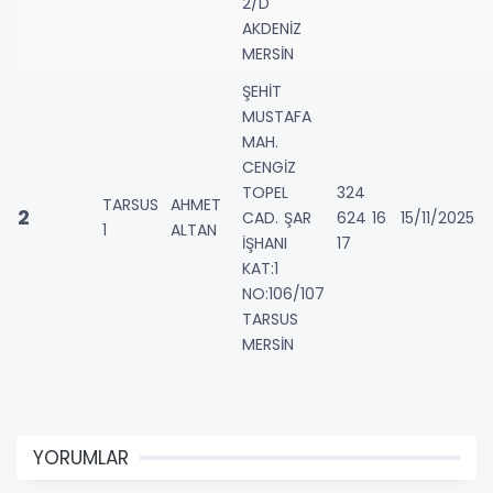
2/D
AKDENİZ
MERSİN
ŞEHİT
MUSTAFA
MAH.
CENGİZ
TOPEL
324
TARSUS
AHMET
2
CAD. ŞAR
624 16
15/11/2025
1
ALTAN
İŞHANI
17
KAT:1
NO:106/107
TARSUS
MERSİN
YORUMLAR