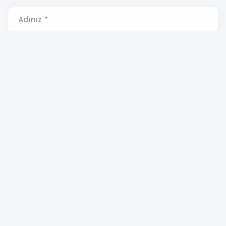
Adınız *
E-Posta Adresiniz *
Yorumunuz *
MERSİN