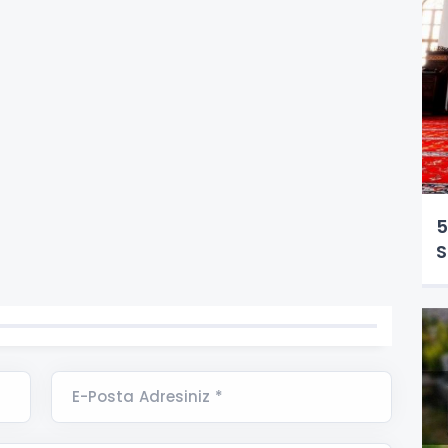
5
S
E-Posta Adresiniz *