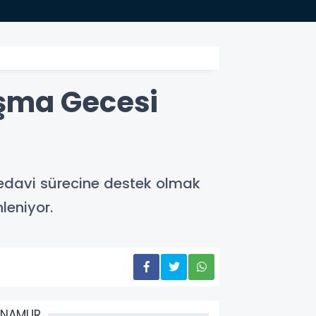
13:26
Yağmur
ışma Gecesi
edavi sürecine destek olmak
leniyor.
ANAMUR