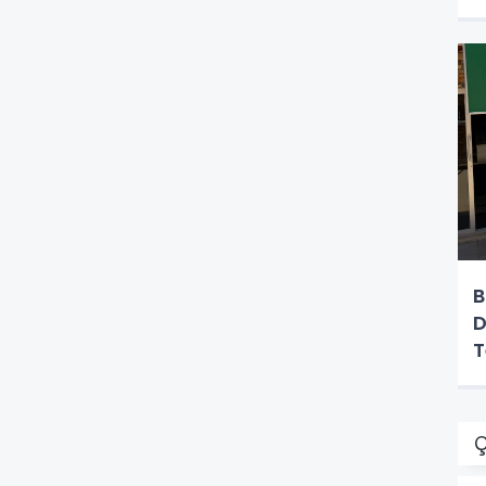
B
D
T
Ç