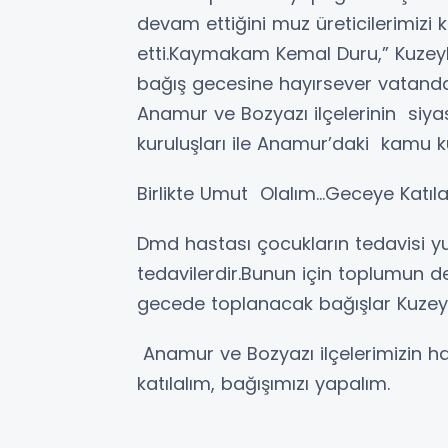
devam ettiğini muz üreticilerimizi
etti.Kaymakam Kemal Duru,” Kuzeyh
bağış gecesine hayırsever vatandaş
Anamur ve Bozyazı ilçelerinin siyasi
kuruluşları ile Anamur’daki kamu ku
Birlikte Umut Olalım…Geceye Katıla
Dmd hastası çocukların tedavisi yur
tedavilerdir.Bunun için toplumun d
gecede toplanacak bağışlar Kuzeyh
Anamur ve Bozyazı ilçelerimizin hay
katılalım, bağışımızı yapalım.