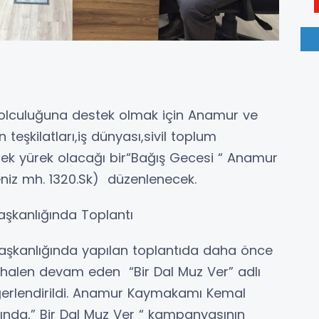
olculuğuna destek olmak için Anamur ve
in teşkilatları,iş dünyası,sivil toplum
 tek yürek olacağı bir“Bağış Gecesi “ Anamur
eniz mh. 1320.Sk) düzenlenecek.
kanlığında Toplantı
kanlığında yapılan toplantıda daha önce
 halen devam eden “Bir Dal Muz Ver” adlı
erlendirildi. Anamur Kaymakamı Kemal
nda,” Bir Dal Muz Ver “ kampanyasının