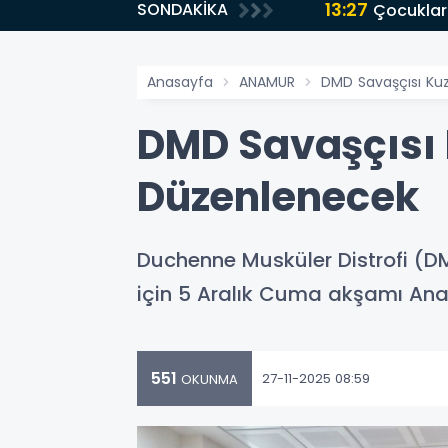
13:27
SONDAKİKA
Çocuklar
Anasayfa
ANAMUR
DMD Savaşçısı Ku
DMD Savaşçısı
Düzenlenecek
Duchenne Musküler Distrofi (
için 5 Aralık Cuma akşamı Ana
551
27-11-2025 08:59
OKUNMA