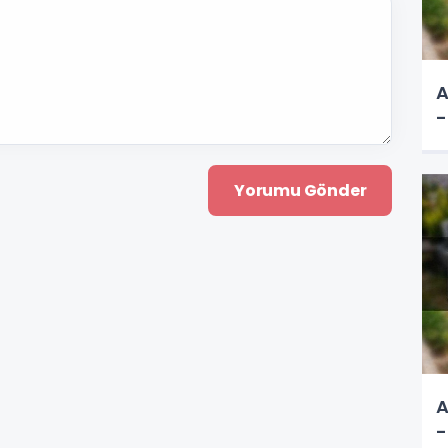
A
-
A
-