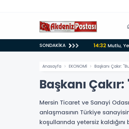
14:32
SONDAKİKA
Mutlu, Ye
Anasayfa
EKONOMİ
Başkanı Çakır: "B
Başkanı Çakır: 
Mersin Ticaret ve Sanayi Odas
anlaşmasının Türkiye sanayisin
koşullarında yetersiz kaldığın