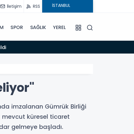
İletişim
RSS
İM
SPOR
SAĞLIK
YEREL
14:12
ldi
Anamur
liyor"
nda imzalanan Gümrük Birliği
k mevcut küresel ticaret
 dar gelmeye başladı.