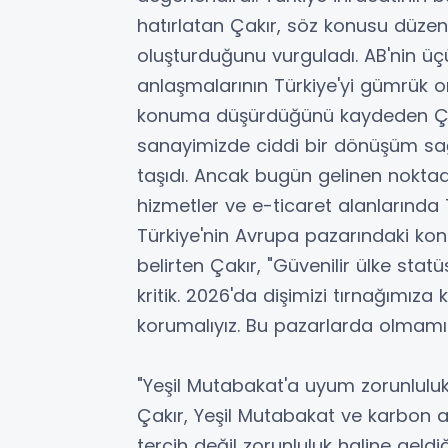
hatırlatan Çakır, söz konusu düzenl
oluşturduğunu vurguladı. AB'nin üçü
anlaşmalarının Türkiye'yi gümrük o
konuma düşürdüğünü kaydeden Çakı
sanayimizde ciddi bir dönüşüm sağ
taşıdı. Ancak bugün gelinen noktada
hizmetler ve e-ticaret alanlarında Tür
Türkiye'nin Avrupa pazarındaki ko
belirten Çakır, "Güvenilir ülke statü
kritik. 2026'da dişimizi tırnağımıza
korumalıyız. Bu pazarlarda olmamız
"Yeşil Mutabakat'a uyum zorunluluk
Çakır, Yeşil Mutabakat ve karbon a
tercih değil zorunluluk haline geldi