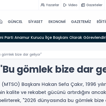
Yazarlar
Video
Gazeteler
GÜNCEL
SİYASET
EKONOMİ
GAZETEMİZ
EĞİT
ni Parti Anamur Kurucu İlçe Başkanı Olarak Görevlendiri
u gömlek bize dar geliyor"
"Bu gömlek bize dar ge
ı (MTSO) Başkanı Hakan Sefa Çakır, 1996 yılı
in kalite ve rekabet gücünü artırdığını anca
ı belirterek, "2026 dünyasında bu gömlek bize