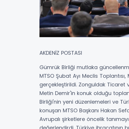
AKDENİZ POSTASI
Gümrük Birliği mutlaka güncellenme
MTSO Şubat Ayı Meclis Toplantısı, 
gerçekleştirildi. Zonguldak Ticare
Metin Demir'in konuk olduğu toplan
Birliği'nin yeni düzenlemeleri ve Tü
konuşan MTSO Başkanı Hakan Sefa Ç
Avrupalı şirketlere öncelik tanımay
değerlendirdi. Türkiye ihracatının