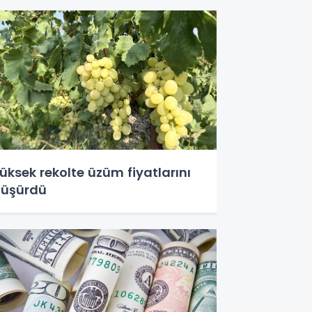
üksek rekolte üzüm fiyatlarını
üşürdü