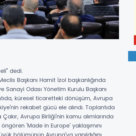
li" dedi.
Meclis Başkanı Hamit İzol başkanlığında
t ve Sanayi Odası Yönetim Kurulu Başkanı
tıda, küresel ticaretteki dönüşüm, Avrupa
rkiye'nin rekabet gücü ele alındı. Toplantıda
akır, Avrupa Birliği'nin kamu alımlarında
ı öngören 'Made in Europe' yaklaşımını
 büyük bölümünün Avrupa'ya yapıldığını