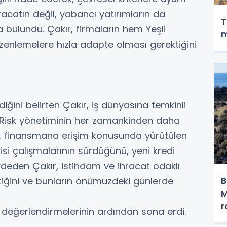
catın değil, yabancı yatırımların da
T
 bulundu. Çakır, firmaların hem Yeşil
m
zenlemelere hızla adapte olması gerektiğini
iğini belirten Çakır, iş dünyasına temkinli
 Risk yönetiminin her zamankinden daha
, finansmana erişim konusunda yürütülen
si çalışmalarının sürdüğünü, yeni kredi
eden Çakır, istihdam ve ihracat odaklı
B
iğini ve bunların önümüzdeki günlerde
M
r
l değerlendirmelerinin ardından sona erdi.