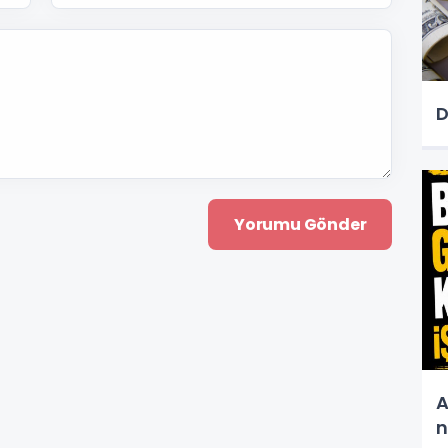
D
A
n