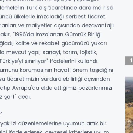
emelerin Türk dış ticaretinde daralma riski
ncü ülkelerle imzaladığı serbest ticaret
ranları ve maliyetler açısından dezavantajlı
r, "1996'da imzalanan Gümrük Birliği
ladı, kalite ve rekabet gücümüzü yukarı
 mevcut yapı; sanayi, tarım, lojistik,
kiye'yi sınırlıyor" ifadelerini kullandı.
numunu korumasının hayati önem taşıdığını
sü ticaretimizin sürdürülebilirliği açısından
 katıp Avrupa'da elde ettiğimiz pazarlarımızı
 şart" dedi.
"
yak izi düzenlemelerine uyumun artık bir
ğini ifade ederek, çevresel kriterlere uyum