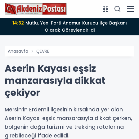
14:12
Anamur'da Kasten öldürmeye teşebbüs şüphelisi
tutuklandı
Anasayfa
ÇEVRE
Aserin Kayası eşsiz
manzarasıyla dikkat
çekiyor
Mersin’in Erdemli ilçesinin kırsalında yer alan
Aserin Kayası eşsiz manzarasıyla dikkat çerken,
bölgenin doğa turizmi ve trekking rotalarına
girebileceği ifade edildi.