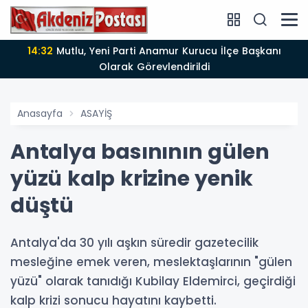
14:12
Anamur'da Kasten öldürmeye teşebbüs şüphelisi
tutuklandı
Anasayfa
ASAYİŞ
Antalya basınının gülen
yüzü kalp krizine yenik
düştü
Antalya'da 30 yılı aşkın süredir gazetecilik
mesleğine emek veren, meslektaşlarının "gülen
yüzü" olarak tanıdığı Kubilay Eldemirci, geçirdiği
kalp krizi sonucu hayatını kaybetti.