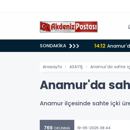
14:12
SONDAKİKA
i
Anamur'd
Anasayfa
ASAYİŞ
Anamur'da sahte iç
Anamur'da saht
Anamur ilçesinde sahte içki ür
769
19-05-2025 08:44
OKUNMA