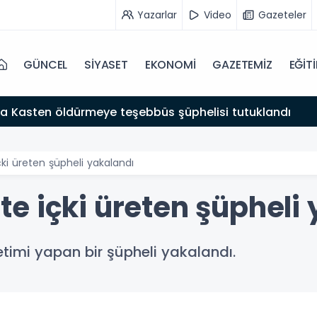
Yazarlar
Video
Gazeteler
GÜNCEL
SİYASET
EKONOMİ
GAZETEMİZ
EĞİT
a Kasten öldürmeye teşebbüs şüphelisi tutuklandı
ki üreten şüpheli yakalandı
e içki üreten şüpheli
etimi yapan bir şüpheli yakalandı.