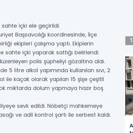
ahte içki ele geçirildi.
iyet Başsavcılığı koordinesinde, İlçe
iği ekipleri çalışma yaptı. Ekiplerin
 sahte içki yaparak sattığı belirlendi.
enleyen polis şüpheliyi gözaltına aldı.
e 5 litre alkol yapımında kullanılan sıvı, 2
ol ile kaçak olarak yapılan 15 şişe çeşitli
ca çok miktarda dolum yapmaya hazır boş
dliyeye sevk edildi. Nöbetçi mahkemeye
asağı ve adli kontrol şartı ile serbest kaldı.
A
t