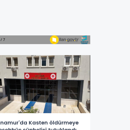
namur'da Kasten öldürmeye
eşebbüs şüphelisi tutuklandı