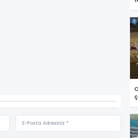
O
ç
E-Posta Adresiniz *