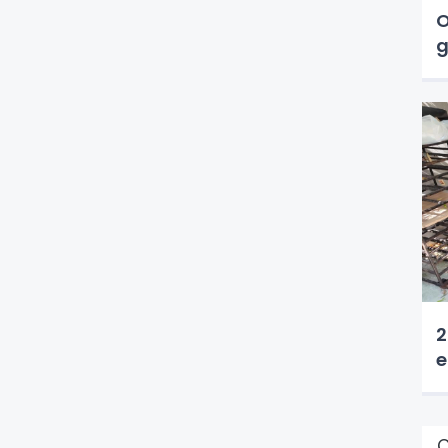
O
g
2
e
Ç