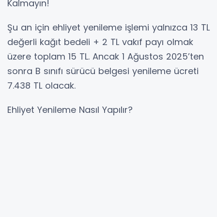
Kalmayın!
Şu an için ehliyet yenileme işlemi yalnızca 13 TL
değerli kağıt bedeli + 2 TL vakıf payı olmak
üzere toplam 15 TL. Ancak 1 Ağustos 2025’ten
sonra B sınıfı sürücü belgesi yenileme ücreti
7.438 TL olacak.
Ehliyet Yenileme Nasıl Yapılır?
1. Randevu Alın: randevu.nvi.gov.tr, Alo 199 ya
da NVİ Mobil Uygulaması üzerinden randevu
alın.
2. Gerekli Belgeleri Hazırlayın:
3. Eski tip ehliyet