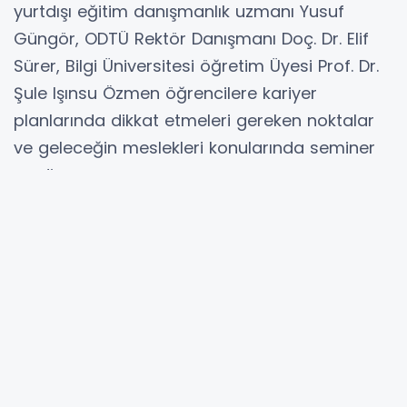
yurtdışı eğitim danışmanlık uzmanı Yusuf
Güngör, ODTÜ Rektör Danışmanı Doç. Dr. Elif
Sürer, Bilgi Üniversitesi öğretim Üyesi Prof. Dr.
Şule Işınsu Özmen öğrencilere kariyer
planlarında dikkat etmeleri gereken noktalar
ve geleceğin meslekleri konularında seminer
verdi.
İlçe Milli Eğitim Müdürü Fevzi Kültiğin Eroğlu,
"Öğrencilerimizin ufuklarını geliştirdikleri ve
gelecek planlamalarına ışık tuttukları için
uzmanlarımıza, üniversite ve sektör
temsilcilerimize teşekkür ederiz. Fuarımızın
öğrencilerimizin kariyer planlarında yeni ve
kendilerine özgü yollar keşfetmelerine
yardımcı olmasını umuyoruz. Koordinatör