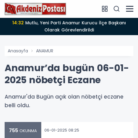
14:12
Anamur'da Kasten öldürmeye teşebbüs şüphelisi
Görevlendirildi
t
Anasayfa
ANAMUR
Anamur’da bugün 06-01-
2025 nöbetçi Eczane
Anamur'da Bugün açık olan nöbetçi eczane
belli oldu.
755
06-01-2025 08:25
OKUNMA