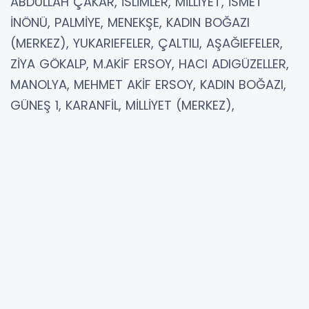
ABDULLAH ÇAKAR, İSLİMLER, MİLLİYET, İSMET
İNÖNÜ, PALMİYE, MENEKŞE, KADIN BOĞAZI
(MERKEZ), YUKARIEFELER, ÇALTILI, AŞAĞIEFELER,
ZİYA GÖKALP, M.AKİF ERSOY, HACI ADIGÜZELLER,
MANOLYA, MEHMET AKİF ERSOY, KADIN BOĞAZI,
GÜNEŞ 1, KARANFİL, MİLLİYET (MERKEZ),
MERKEZ_4, DEMİRHAN, MERKEZ_3, ÇAKIRCILAR
Erdemli İlçesi
06.01.2025 09:30 - 17:00
Kesinti Nedeni: ŞEBEKE İYİLEŞTİRME ÇALIŞMALARI
Etkilenen Cadde / Sokak ATATÜRK_6, KANLI
DİVANE, OFİS, SİLİFKE (BAĞALANI)