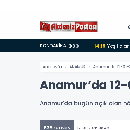
14:19
SONDAKİKA
0 dereceyi gördü
Yeşil alan işga
Anasayfa
ANAMUR
Anamur’da 12-01-
Anamur’da 12-
Anamur'da bugün açık olan nöb
635
12-01-2026 08:46
OKUNMA