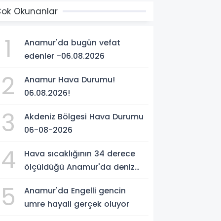
ok Okunanlar
1
Anamur'da bugün vefat
edenler -06.08.2026
2
Anamur Hava Durumu!
06.08.2026!
3
Akdeniz Bölgesi Hava Durumu
06-08-2026
4
Hava sıcaklığının 34 derece
ölçüldüğü Anamur'da deniz
suyu sıcaklığı 30 dereceyi
5
Anamur'da Engelli gencin
gördü
umre hayali gerçek oluyor