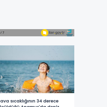
ava sıcaklığının 34 derece
lçüldüğü Anamur'da deniz