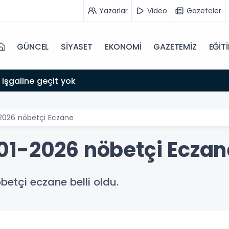
Yazarlar
Video
Gazeteler
GÜNCEL
SİYASET
EKONOMİ
GAZETEMİZ
EĞİT
line geçit yok
2026 nöbetçi Eczane
01-2026 nöbetçi Eczan
etçi eczane belli oldu.