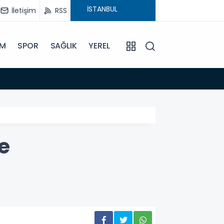
İletişim
RSS
İM
SPOR
SAĞLIK
YEREL
14:18
Büyükşehir B
e