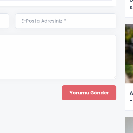
s
E-Posta Adresiniz *
A
-