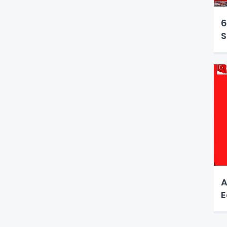
6
S
A
E