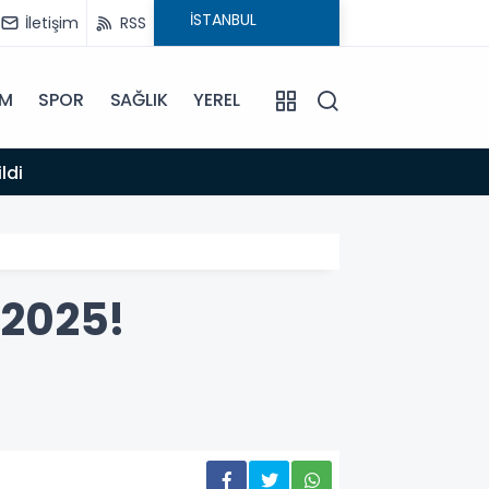
İletişim
RSS
İM
SPOR
SAĞLIK
YEREL
14:12
ldi
Anamur
-2025!