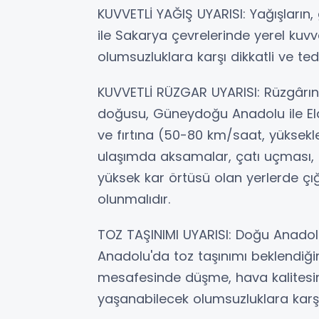
KUVVETLİ YAĞIŞ UYARISI: Yağışların,
ile Sakarya çevrelerinde yerel kuv
olumsuzluklara karşı dikkatli ve te
KUVVETLİ RÜZGAR UYARISI: Rüzgârı
doğusu, Güneydoğu Anadolu ile Ela
ve fırtına (50-80 km/saat, yüksek
ulaşımda aksamalar, çatı uçması, 
yüksek kar örtüsü olan yerlerde çığ 
olunmalıdır.
TOZ TAŞINIMI UYARISI: Doğu Anado
Anadolu'da toz taşınımı beklendiğ
mesafesinde düşme, hava kalitesin
yaşanabilecek olumsuzluklara karşı