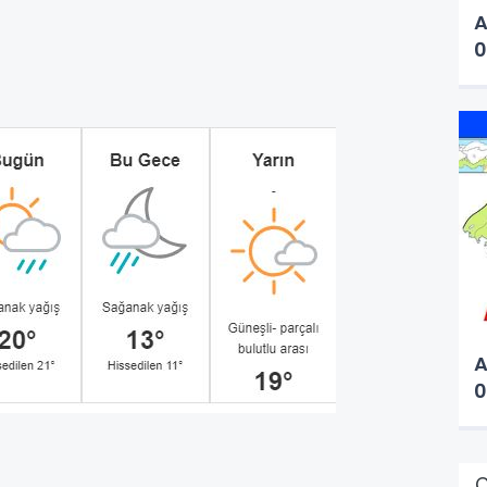
A
0
A
0
Ç