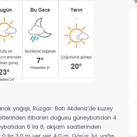
anak yağışlı, Rüzgar: Batı Akdeniz'de kuzey
atlerinden itibaren doğusu güneybatıdan 4
eybatıdan 6 ila 8, akşam saatlerinden
,0 ila 3,0 m yer yer 4,0 m, Görüş: İyi, yağış