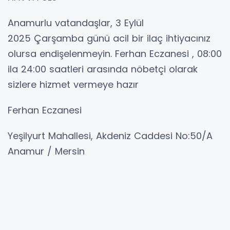
Anamurlu vatandaşlar, 3 Eylül
2025 Çarşamba günü acil bir ilaç ihtiyacınız
olursa endişelenmeyin. Ferhan Eczanesi , 08:00
ila 24:00 saatleri arasında nöbetçi olarak
sizlere hizmet vermeye hazır
Ferhan Eczanesi
Yeşilyurt Mahallesi, Akdeniz Caddesi No:50/A
Anamur / Mersin
0 (324) 814-87-44
3 Eylül Çarşamba akşamından 4 Eylül
Perşembe sabahına kadar.